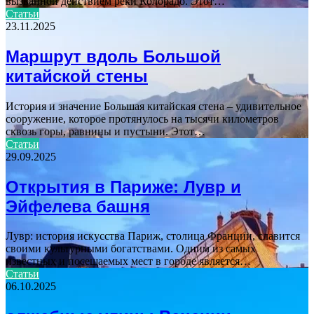
вызванной действием реки Колорадо. Этот…
Статьи
23.11.2025
Маршрут вдоль Большой
китайской стены
История и значение Большая китайская стена – удивительное
сооружение, которое протянулось на тысячи километров
сквозь горы, равнины и пустыни. Этот…
Статьи
29.09.2025
Открытия в Париже: Лувр и
Эйфелева башня
Лувр: история искусства Париж, столица Франции, славится
своими культурными богатствами. Одним из самых
известных и посещаемых мест в городе является…
Статьи
06.10.2025