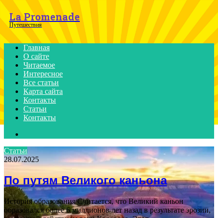
Menu
La Promenade
Путешествия
Главная
О сайте
Читаемое
Интересное
Все статьи
Карта сайта
Контакты
Статьи
Контакты
Search
for
Статьи
28.07.2025
По путям Великого каньона
История образования Считается, что Великий каньон
образовался более 6 миллионов лет назад в результате эрозии,