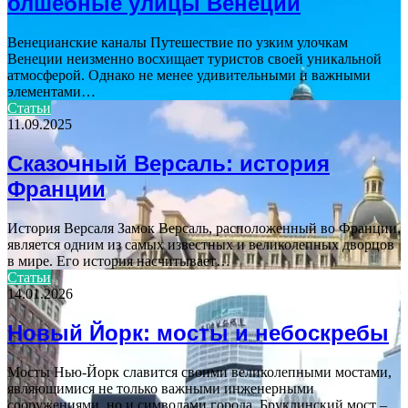
олшебные улицы Венеции
Венецианские каналы Путешествие по узким улочкам
Венеции неизменно восхищает туристов своей уникальной
атмосферой. Однако не менее удивительными и важными
элементами…
Статьи
11.09.2025
Сказочный Версаль: история
Франции
История Версаля Замок Версаль, расположенный во Франции,
является одним из самых известных и великолепных дворцов
в мире. Его история насчитывает…
Статьи
14.01.2026
Новый Йорк: мосты и небоскребы
Мосты Нью-Йорк славится своими великолепными мостами,
являющимися не только важными инженерными
сооружениями, но и символами города. Бруклинский мост –