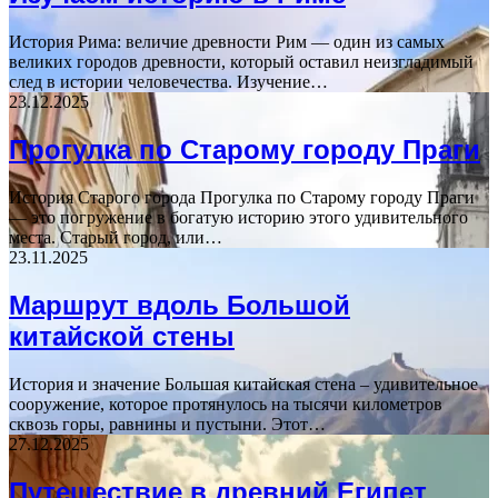
История Рима: величие древности Рим — один из самых
великих городов древности, который оставил неизгладимый
след в истории человечества. Изучение…
23.12.2025
Прогулка по Старому городу Праги
История Старого города Прогулка по Старому городу Праги
— это погружение в богатую историю этого удивительного
места. Старый город, или…
23.11.2025
Маршрут вдоль Большой
китайской стены
История и значение Большая китайская стена – удивительное
сооружение, которое протянулось на тысячи километров
сквозь горы, равнины и пустыни. Этот…
27.12.2025
Путешествие в древний Египет