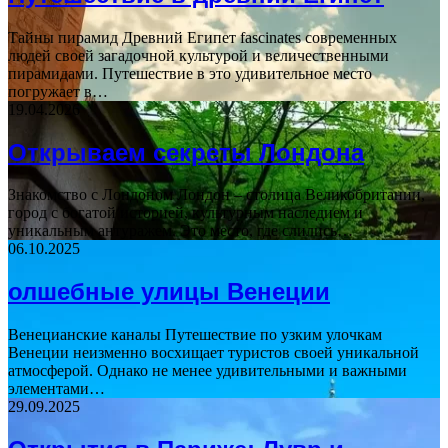
Тайны пирамид Древний Египет fascinates современных
людей своей загадочной культурой и величественными
пирамидами. Путешествие в это удивительное место
погружает в…
19.04.2026
Открываем секреты Лондона
Знакомство с Лондоном Лондон – столица Великобритании,
город с богатой историей, культурным наследием и
уникальным антуражем. Это место, где слились…
06.10.2025
олшебные улицы Венеции
Венецианские каналы Путешествие по узким улочкам
Венеции неизменно восхищает туристов своей уникальной
атмосферой. Однако не менее удивительными и важными
элементами…
29.09.2025