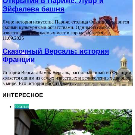
Открытия в Париже: Лувр и
Эйфелева башня
Лувр: история искусства Париж, столица Франции, славится
своими культурными богатствами. Одним из самых
известных и посещаемых мест в городе является…
11.09.2025
Сказочный Версаль: история
Франции
История Версаля Замок Версаль, расположенный во Франции,
является одним из самых известных и великолепных дворцов
в мире. Его история насчитывает…
ИНТЕРЕСНОЕ
Статьи