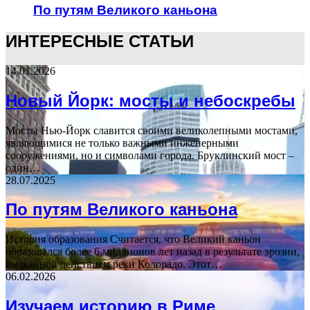
По путям Великого каньона
ИНТЕРЕСНЫЕ СТАТЬИ
14.01.2026
Новый Йорк: мосты и небоскребы
Мосты Нью-Йорк славится своими великолепными мостами,
являющимися не только важными инженерными
сооружениями, но и символами города. Бруклинский мост –
один…
28.07.2025
По путям Великого каньона
История образования Считается, что Великий каньон
образовался более 6 миллионов лет назад в результате эрозии,
вызванной действием реки Колорадо. Этот…
06.02.2026
Изучаем историю в Риме