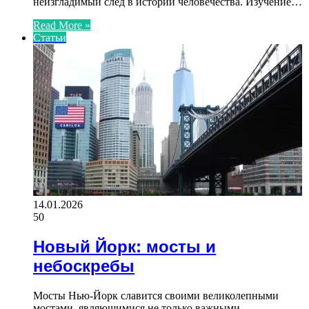
неизгладимый след в истории человечества. Изучение…
Read More »
Статьи
14.01.2026
50
Новый Йорк: мосты и
небоскребы
Мосты Нью-Йорк славится своими великолепными
мостами, являющимися не только важными