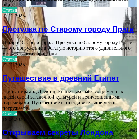
один…
Статьи
23.12.2025
Прогулка по Старому городу Праги
История Старого города Прогулка по Старому городу Праги
— это погружение в богатую историю этого удивительного
места. Старый город, или…
Статьи
27.12.2025
Путешествие в древний Египет
Тайны пирамид Древний Египет fascinates современных
людей своей загадочной культурой и величественными
пирамидами. Путешествие в это удивительное место
погружает в…
Статьи
19.04.2026
Открываем секреты Лондона