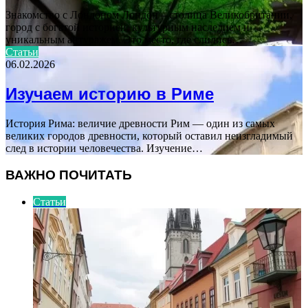
Знакомство с Лондоном Лондон – столица Великобритании,
город с богатой историей, культурным наследием и
уникальным антуражем. Это место, где слились…
Статьи
06.02.2026
Изучаем историю в Риме
История Рима: величие древности Рим — один из самых
великих городов древности, который оставил неизгладимый
след в истории человечества. Изучение…
ВАЖНО ПОЧИТАТЬ
Статьи