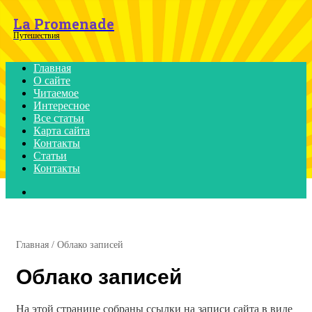
Menu
La Promenade
Путешествия
Главная
О сайте
Читаемое
Интересное
Все статьи
Карта сайта
Контакты
Статьи
Контакты
Search
for
Главная
/
Облако записей
Облако записей
На этой странице собраны ссылки на записи сайта в виде